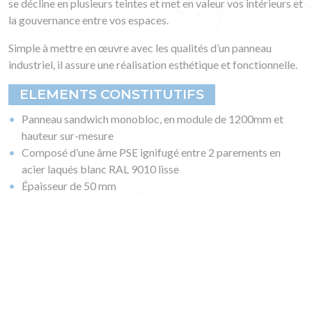
se décline en plusieurs teintes et met en valeur vos intérieurs et
la gouvernance entre vos espaces.
Simple à mettre en œuvre avec les qualités d’un panneau
industriel, il assure une réalisation esthétique et fonctionnelle.
ELEMENTS CONSTITUTIFS
Panneau sandwich monobloc, en module de 1200mm et
hauteur sur-mesure
Composé d’une âme PSE ignifugé entre 2 parements en
acier laqués blanc RAL 9010 lisse
Épaisseur de 50 mm
Système exclusif d’assemblage, avec pose sur U formant la
plinthe et profilés de raccordement au plafond
ainsi l’étanchéité et la propreté sont garanties, et l’ensemble
de la réalisation bénéficie d’une belle finition, avec une surface
lisse et esthétique.
AVANTAGES