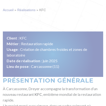
Accueil
»
Réalisations
»
KFC
Client
: KFC
Métier
: Restauration rapide
Usage
: Création de chambres froides et zones de
laboratoire
Date de réalisation
: juin 2025
Lieu de pose
: Carcassonne (11)
PRÉSENTATION GÉNÉRALE
À Carcassonne, Dreyer accompagne la transformation d’un
nouveau restaurant
KFC
, emblème mondial de la restauration
rapide.
Un projet mené avec rigueur, dans un cadre exigeant où