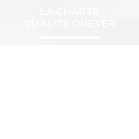
LA CHARTE
QUALITÉ DREYER
Nos solutions sur-mesure
Notre entreprise s’engage
sont entièrement conçues et
pour le développement
fabriquées en France, dans
durable par l’utilisation de